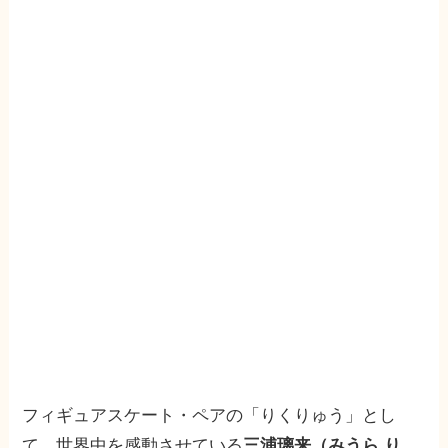
フィギュアスケート・ペアの「りくりゅう」とし
て、世界中を感動させている
三浦璃来（みうら り