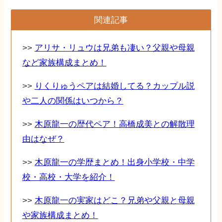
関連記事
>>
アリサ・リュウは兄弟も凄い？父親や母親
など家族構成まとめ！
>>
りくりゅうペアは結婚してる？カップル説
や二人の関係はいつから？
>>
木原龍一の歴代ペア！高橋成美との解散理
由はなぜ？
>>
木原龍一の学歴まとめ！出身小学校・中学
校・高校・大学を紹介！
>>
木原龍一の実家はどこ？兄弟や父親と母親
や家族構成まとめ！