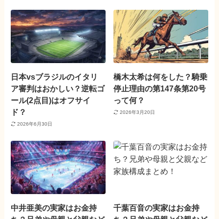
日本vsブラジルのイタリ
橋木太希は何をした？騎乗
ア審判はおかしい？逆転ゴ
停止理由の第147条第20号
ール(2点目)はオフサイ
って何？
ド？
2026年3月20日
2026年6月30日
中井亜美の実家はお金持
千葉百音の実家はお金持